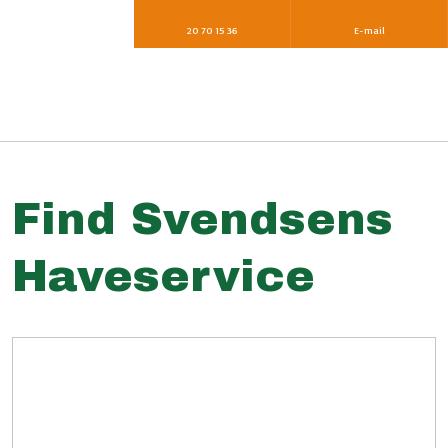
20 70 15 36​
E-mail
Find Svendsens
Haveservice