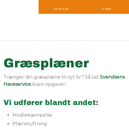
20 70 15 36​
E-mail
Græsplæner
Trænger din græsplæne til nyt liv? Så lad
Svendsens
Haveservice
klare opgaven.
Vi udfører blandt andet:
Mosbekæmpelse
Plæneluftning